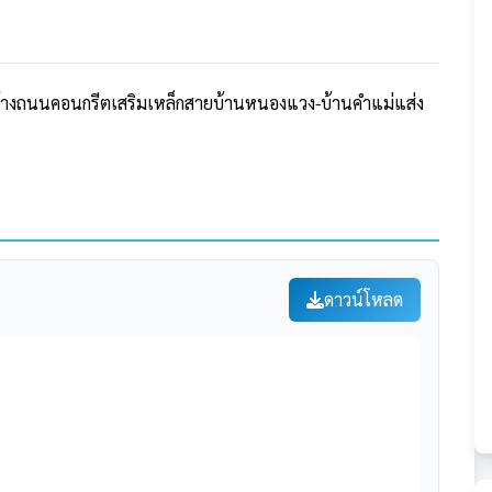
้างถนนคอนกรีตเสริมเหล็กสายบ้านหนองแวง-บ้านคำแม่แส่ง
ดาวน์โหลด