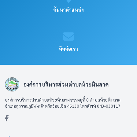
ค้นหาตำแหน่ง
ติดต่อเรา
องค์การบริหารส่วนตำบลห้วยหินลาด
องค์การบริหารส่วนตำบลห้วยหินลาด\r\nหมู่ที่ 8 ตำบลห้วยหินลาด
อำเภอสุวรรณภูมิ\r\nจังหวัดร้อยเอ็ด 45130 โทรศัพท์ 043-030117