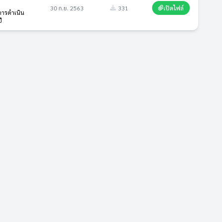
30 ก.ย. 2563
331
เปิดไฟล์
ารดำเนิน
ี