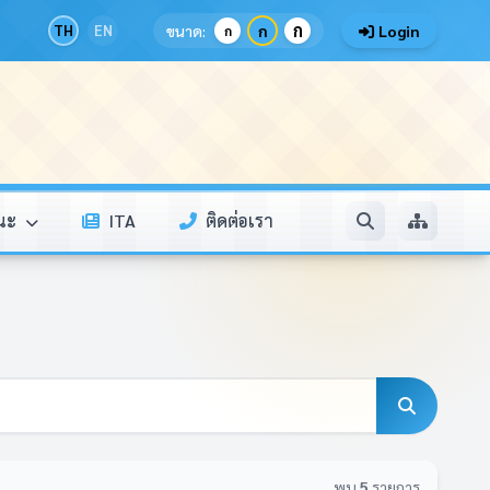
ก
TH
EN
ขนาด:
ก
Login
ก
รณะ
ITA
ติดต่อเรา
พบ
5
รายการ