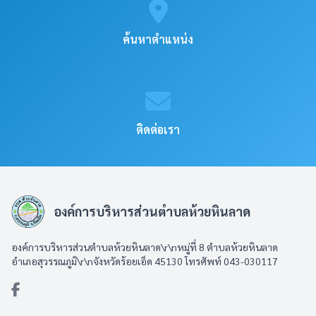
ค้นหาตำแหน่ง
ติดต่อเรา
องค์การบริหารส่วนตำบลห้วยหินลาด
องค์การบริหารส่วนตำบลห้วยหินลาด\r\nหมู่ที่ 8 ตำบลห้วยหินลาด
อำเภอสุวรรณภูมิ\r\nจังหวัดร้อยเอ็ด 45130 โทรศัพท์ 043-030117