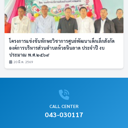
โครงการแข่งขันทักษะวิชาการศูนย์พัฒนาเด็กเล็กสังกัด
องค์การบริหารส่วนตำบลห้วยหินลาด ประจำปี งบ
ประมาณ พ.ศ.๒๕๖๙
20 มี.ค. 2569
CALL CENTER
043-030117