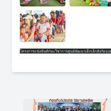
โครงการแข่งขันทักษะวิชาการศูนย์พัฒนาเด็กเล็กสังกั