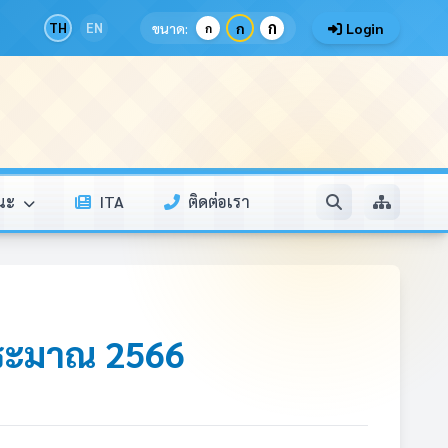
ก
TH
EN
ขนาด:
ก
Login
ก
รณะ
ITA
ติดต่อเรา
ประมาณ 2566