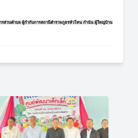
ส่วนตำบล ผู้กำกับการสถานีตำรวจภูธรหัวโทน กำนัน ผู้ใหญ่บ้าน