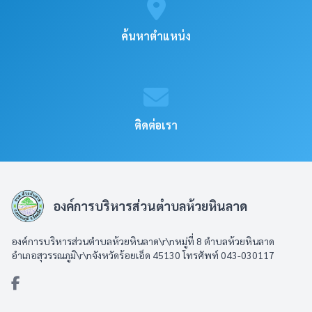
ค้นหาตำแหน่ง
ติดต่อเรา
องค์การบริหารส่วนตำบลห้วยหินลาด
องค์การบริหารส่วนตำบลห้วยหินลาด\r\nหมู่ที่ 8 ตำบลห้วยหินลาด
อำเภอสุวรรณภูมิ\r\nจังหวัดร้อยเอ็ด 45130 โทรศัพท์ 043-030117