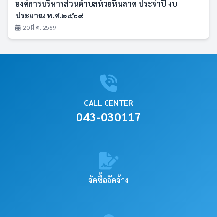
องค์การบริหารส่วนตำบลห้วยหินลาด ประจำปี งบ
ประมาณ พ.ศ.๒๕๖๙
20 มี.ค. 2569
CALL CENTER
043-030117
จัดซื้อจัดจ้าง