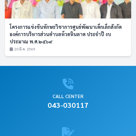
โครงการแข่งขันทักษะวิชาการศูนย์พัฒนาเด็กเล็กสังกัด
องค์การบริหารส่วนตำบลห้วยหินลาด ประจำปี งบ
ประมาณ พ.ศ.๒๕๖๙
20 มี.ค. 2569
CALL CENTER
043-030117