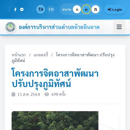
ก
TH
EN
ก
ขนาด:
ก
Login
องค์การบริหารส่วนตำบลห้วยหินลาด
หน้าแรก
/
แกลลอรี่
/
โครงการจิตอาสาพัฒนา ปรับปรุง
ภูมิทัศน์
โครงการจิตอาสาพัฒนา
ปรับปรุงภูมิทัศน์
11 ส.ค. 2564
698 ครั้ง