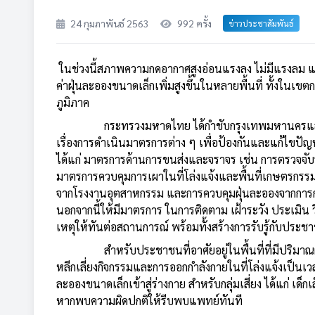
24 กุมภาพันธ์ 2563
992 ครั้ง
ข่าวประชาสัมพันธ์
ในช่วงนี้สภาพความกดอากาศสูงอ่อนแรงลง ไม่มีแรงลม และไ
ค่าฝุ่นละอองขนาดเล็กเพิ่มสูงขึ้นในหลายพื้นที่ ทั้งใ
ภูมิภาค
กระทรวงมหาดไทย ได้กำชับกรุงเทพมหานครและจังหวั
เรื่องการดำเนินมาตรการต่าง ๆ เพื่อป้องกันและแก้ไข
ได้แก่ มาตรการด้านการขนส่งและจราจร เช่น การตรวจจั
มาตรการควบคุมการเผาในที่โล่งแจ้งและพื้นที่เกษตรกรร
จากโรงงานอุตสาหกรรม และการควบคุมฝุ่นละอองจากการก
นอกจากนี้ให้มีมาตรการ ในการติดตาม เฝ้าระวัง ประเมิ
เหตุให้ทันต่อสถานการณ์ พร้อมทั้งสร้างการรับรู้กับประ
สำหรับประชาชนที่อาศัยอยู่ในพื้นที่ที่มีปริมาณฝุ
หลีกเลี่ยงกิจกรรมและการออกกำลังกายในที่โล่งแจ้งเป็นเว
ละอองขนาดเล็กเข้าสู่ร่างกาย สำหรับกลุ่มเสี่ยง ได้แก่ เด็ก
หากพบความผิดปกติให้รีบพบแพทย์ทันที