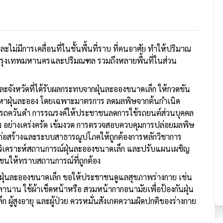
ม่มีการเคลื่อนที่ในชั้นพื้นที่ราบ ที่คนอาศัย ทำให้ปริมาณ
นเขตกรุงเทพมหานครและปริมณฑล รวมถึงหลายพื้นที่ในส่วน
ดที่ได้รับผลกระทบจากฝุ่นละอองขนาดเล็ก ให้กวดขัน
ปัญหาฝุ่นละออง โดยเฉพาะมาตรการ ลดมลพิษจากต้นกำเนิด
บรถควันดำ การรณรงค์ให้ประชาชนลดการใช้รถยนต์ส่วนบุคคล
ม อย่างเคร่งครัด เข้มงวด การตรวจสอบควบคุมการปล่อยมลพิษ
่อสร้างและระบบสาธารณูปโภคให้ถูกต้องการหลักวิชาการ
น วิเคราะห์สถานการณ์ฝุ่นละอองขนาดเล็ก และปรับแผนเผชิญ
ชาชนให้ทราบสถานการณ์ที่ถูกต้อง
่นละอองขนาดเล็ก ขอให้ประชาชนดูแลสุขภาพร่างกาย เช่น
ลานาน ใช้ผ้าเช็ดหน้าหรือ สวมหน้ากากอนามัยเพื่อป้องกันฝุ่น
เล็ก ผู้สูงอายุ และผู้ป่วย ควรหมั่นสังเกตความผิดปกติของร่างกาย