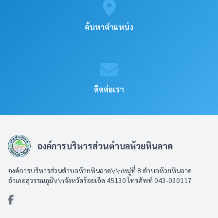
ค้นหาตำแหน่ง
ติดต่อเรา
องค์การบริหารส่วนตำบลห้วยหินลาด
องค์การบริหารส่วนตำบลห้วยหินลาด\r\nหมู่ที่ 8 ตำบลห้วยหินลาด
อำเภอสุวรรณภูมิ\r\nจังหวัดร้อยเอ็ด 45130 โทรศัพท์ 043-030117