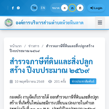
ก
TH
EN
ก
ขนาด:
ก
Login
องค์การบริหารส่วนตำบลห้วยหินลาด
หน้าแรก
/
ข่าวสาร
/
สำรวจภาษีที่ดินและสิ่งปลูกสร้าง
ปีงบประมาณ ๒๕๖๙
สำรวจภาษีที่ดินและสิ่งปลูก
สร้าง ปีงบประมาณ ๒๕๖๙
10 พฤศจิกายน 2568
201 ครั้ง
ข่าวประชาสัมพันธ์
กองคลัง งานจัดเก็บรายได้ ออกสำรวจภาษีที่ดินและสิ่งปลูก
สร้าง ที่เกิดขึ้นใหม่และมีการเปลี่ยนแปลงภายในตำบล
ระหว่างวันที่ ๑๐-๑๓ พ.ย. ประจำปีงบประมาณ ๒๕๖๙