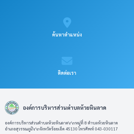
ค้นหาตำแหน่ง
ติดต่อเรา
องค์การบริหารส่วนตำบลห้วยหินลาด
องค์การบริหารส่วนตำบลห้วยหินลาด\r\nหมู่ที่ 8 ตำบลห้วยหินลาด
อำเภอสุวรรณภูมิ\r\nจังหวัดร้อยเอ็ด 45130 โทรศัพท์ 043-030117