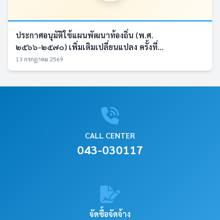
ประกาศอนุมัติใช้แผนพัฒนาท้องถิ่น (พ.ศ.
๒๕๖๖-๒๕๗๐) เพิ่มเติมเปลี่ยนแปลง ครั้งที่...
13 กรกฎาคม 2569
CALL CENTER
043-030117
จัดซื้อจัดจ้าง