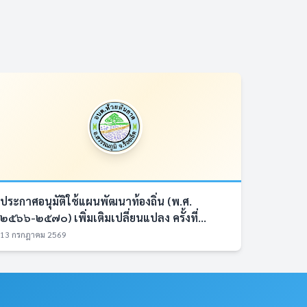
ประกาศอนุมัติใช้แผนพัฒนาท้องถิ่น (พ.ศ.
๒๕๖๖-๒๕๗๐) เพิ่มเติมเปลี่ยนแปลง ครั้งที่...
13 กรกฎาคม 2569