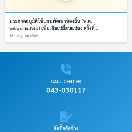
ประกาศอนุมัติใช้แผนพัฒนาท้องถิ่น (พ.ศ.
๒๕๖๖-๒๕๗๐) เพิ่มเติมเปลี่ยนแปลง ครั้งที่...
13 กรกฎาคม 2569
CALL CENTER
043-030117
จัดซื้อจัดจ้าง