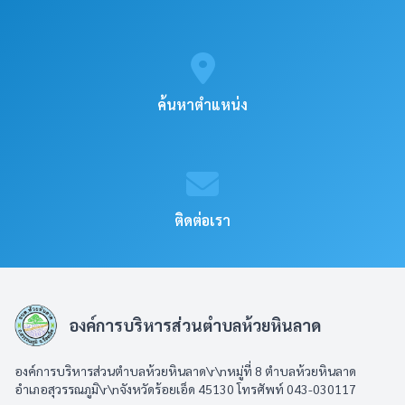
ค้นหาตำแหน่ง
ติดต่อเรา
องค์การบริหารส่วนตำบลห้วยหินลาด
องค์การบริหารส่วนตำบลห้วยหินลาด\r\nหมู่ที่ 8 ตำบลห้วยหินลาด
อำเภอสุวรรณภูมิ\r\nจังหวัดร้อยเอ็ด 45130 โทรศัพท์ 043-030117