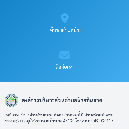
ค้นหาตำแหน่ง
ติดต่อเรา
องค์การบริหารส่วนตำบลห้วยหินลาด
องค์การบริหารส่วนตำบลห้วยหินลาด\r\nหมู่ที่ 8 ตำบลห้วยหินลาด
อำเภอสุวรรณภูมิ\r\nจังหวัดร้อยเอ็ด 45130 โทรศัพท์ 043-030117