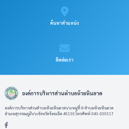
ค้นหาตำแหน่ง
ติดต่อเรา
องค์การบริหารส่วนตำบลห้วยหินลาด
องค์การบริหารส่วนตำบลห้วยหินลาด\r\nหมู่ที่ 8 ตำบลห้วยหินลาด
อำเภอสุวรรณภูมิ\r\nจังหวัดร้อยเอ็ด 45130 โทรศัพท์ 043-030117