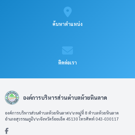
ค้นหาตำแหน่ง
ติดต่อเรา
องค์การบริหารส่วนตำบลห้วยหินลาด
องค์การบริหารส่วนตำบลห้วยหินลาด\r\nหมู่ที่ 8 ตำบลห้วยหินลาด
อำเภอสุวรรณภูมิ\r\nจังหวัดร้อยเอ็ด 45130 โทรศัพท์ 043-030117