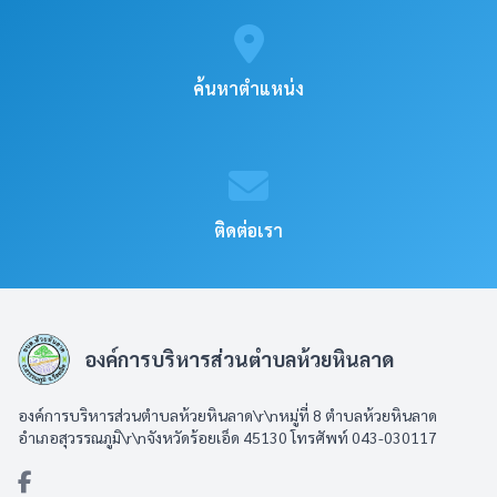
ค้นหาตำแหน่ง
ติดต่อเรา
องค์การบริหารส่วนตำบลห้วยหินลาด
องค์การบริหารส่วนตำบลห้วยหินลาด\r\nหมู่ที่ 8 ตำบลห้วยหินลาด
อำเภอสุวรรณภูมิ\r\nจังหวัดร้อยเอ็ด 45130 โทรศัพท์ 043-030117