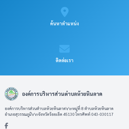
ค้นหาตำแหน่ง
ติดต่อเรา
องค์การบริหารส่วนตำบลห้วยหินลาด
องค์การบริหารส่วนตำบลห้วยหินลาด\r\nหมู่ที่ 8 ตำบลห้วยหินลาด
อำเภอสุวรรณภูมิ\r\nจังหวัดร้อยเอ็ด 45130 โทรศัพท์ 043-030117