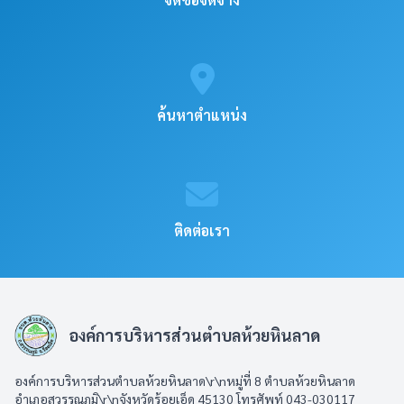
ค้นหาตำแหน่ง
ติดต่อเรา
องค์การบริหารส่วนตำบลห้วยหินลาด
องค์การบริหารส่วนตำบลห้วยหินลาด\r\nหมู่ที่ 8 ตำบลห้วยหินลาด
อำเภอสุวรรณภูมิ\r\nจังหวัดร้อยเอ็ด 45130 โทรศัพท์ 043-030117