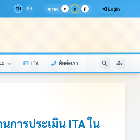
ก
TH
EN
ขนาด:
ก
Login
ก
รณะ
ITA
ติดต่อเรา
่านการประเมิน ITA ใน