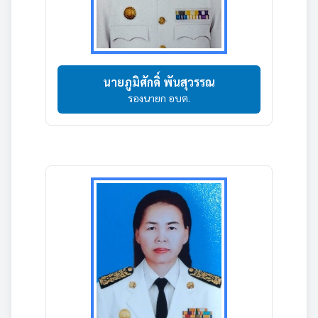
นายภูมิศักดิ์ พันสุวรรณ
รองนายก อบต.